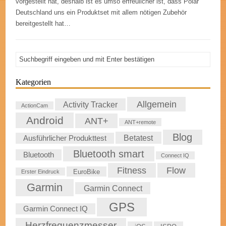
vorgestellt hat, deshalb ist es umso erfreulicher ist, dass Polar
Deutschland uns ein Produktset mit allem nötigen Zubehör
bereitgestellt hat…
Kategorien
Allgemein
Activity Tracker
ActionCam
Android
ANT+
ANT+remote
Blog
Betatest
Ausführlicher Produkttest
Bluetooth smart
Bluetooth
Connect IQ
Fitness
Flow
EuroBike
Erster Eindruck
Garmin
Garmin Connect
GPS
Garmin Connect IQ
Herzfrequenzmesser