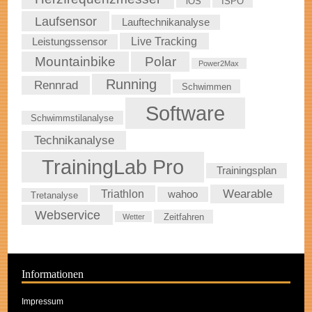
iOS
ISPO
Laufsensor
Lauftechnikanalyse
Live Tracking
Leistungssensor
Mountainbike
Polar
Power2Max
Running
Rennrad
Schwimmen
Software
Schwimmstilanalyse
Technikanalyse
TrainingLab Pro
Trainingsplan
Wearable
Triathlon
wahoo
Tretanalyse
Webservice
Zeitfahren
Wetter
Informationen
Impressum