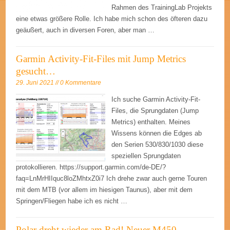
Rahmen des TrainingLab Projekts
eine etwas größere Rolle. Ich habe mich schon des öfteren dazu
geäußert, auch in diversen Foren, aber man …
Garmin Activity-Fit-Files mit Jump Metrics
gesucht…
29. Juni 2021 // 0 Kommentare
Ich suche Garmin Activity-Fit-
Files, die Sprungdaten (Jump
Metrics) enthalten. Meines
Wissens können die Edges ab
den Serien 530/830/1030 diese
speziellen Sprungdaten
protokollieren. https://support.garmin.com/de-DE/?
faq=LnMrHIIquc8loZMhtxZ0i7 Ich drehe zwar auch gerne Touren
mit dem MTB (vor allem im hiesigen Taunus), aber mit dem
Springen/Fliegen habe ich es nicht …
Polar dreht wieder am Rad! Neuer M450