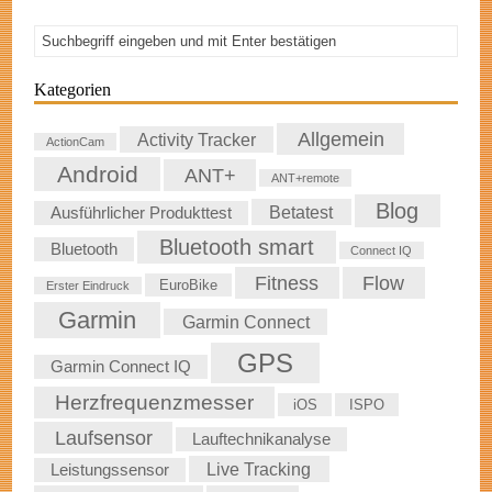
Kategorien
Allgemein
Activity Tracker
ActionCam
Android
ANT+
ANT+remote
Blog
Betatest
Ausführlicher Produkttest
Bluetooth smart
Bluetooth
Connect IQ
Fitness
Flow
EuroBike
Erster Eindruck
Garmin
Garmin Connect
GPS
Garmin Connect IQ
Herzfrequenzmesser
iOS
ISPO
Laufsensor
Lauftechnikanalyse
Live Tracking
Leistungssensor