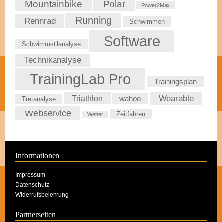
Mountainbike
Polar
Power2Max
Running
Rennrad
Schwimmen
Software
Schwimmstilanalyse
Technikanalyse
TrainingLab Pro
Trainingsplan
Wearable
Triathlon
wahoo
Tretanalyse
Webservice
Zeitfahren
Wetter
Informationen
Impressum
Datenschutz
Widerrufsbelehrung
Partnerseiten