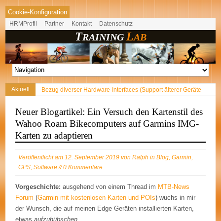
Cookie-Konfiguration
HRMProfil
Partner
Kontakt
Datenschutz
T
L
RAINING
AB
Aktuell
Bezug diverser Hardware-Interfaces (Support älterer Geräte
Part 2)
Neuer Blogartikel: Ein Versuch den Kartenstil des
WRPElevationChart Ver. 2.30 für Android veröffentlicht
Wahoo Roam Bikecomputers auf Garmins IMG-
TraininingLab FAQs
Karten zu adaptieren
Fehlermeldung der TrainingLab Pro bei der Synchronisierung
mit dem Webservice (HTTP Error)
Veröffentlicht am 12. September 2019 von
Ralph
in
Blog
,
Garmin
,
Neuer Blogartikel: Berechnung der Auf- und Abstiegsmeter bei
GPS
,
Software
// 0 Kommentare
protokollierten (GPS) Daten
Vorgeschichte:
ausgehend von einem Thread im
MTB-News
Forum
(
Garmin mit kostenlosen Karten und POIs
) wuchs in mir
der Wunsch, die auf meinen Edge Geräten installierten Karten,
etwas
aufzuhübschen
.